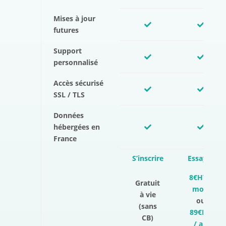
Mises à jour
futures
Support
personnalisé
Accès sécurisé
SSL / TLS
Données
hébergées en
France
S’inscrire
Essayer
8€HT /
Gratuit
mois
à vie
ou
(sans
89€HT
CB)
/ an